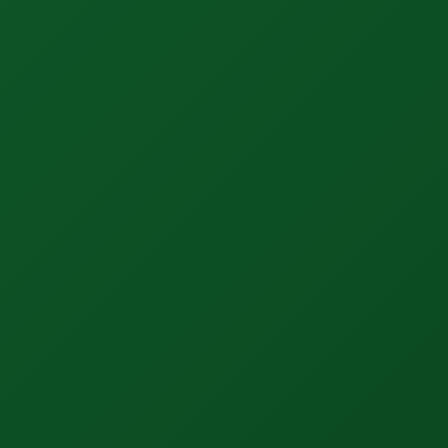
N
E
T
Z
E
R
O
F
I
N
A
N
C
I
A
M
I
E
N
T
O
V
E
R
D
E
R
A
S
T
R
E
A
D
O
R
C
0
2
A
M
B
I
E
N
T
E
F
I
N
A
N
C
I
E
R
O