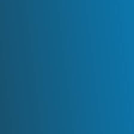
E
C
O
S
I
S
T
E
M
A
I
N
T
E
L
I
G
E
N
T
E
A
N
Á
L
I
S
I
S
D
E
L
B
A
L
A
N
C
E
D
E
S
I
T
U
A
C
I
Ó
N
S
I
M
P
L
I
C
I
D
A
D
O
P
E
R
A
T
I
V
A
F
U
N
C
I
O
N
A
L
I
D
A
D
A
V
A
N
Z
A
D
A
D
A
T
O
S
Y
A
N
A
L
I
S
T
A
S