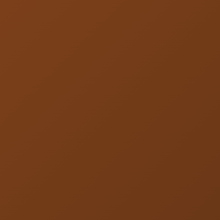
H
O
L
I
S
T
I
C
C
A
L
C
U
L
A
T
I
O
N
C
A
P
I
T
A
L
R
E
Q
U
I
R
E
M
E
N
T
S
R
I
S
K
P
A
R
A
M
E
T
E
R
S
B
A
L
A
N
C
E
S
H
E
E
T
P
R
O
J
E
C
T
I
O
N