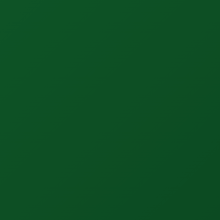
C
A
R
B
O
N
A
C
C
O
U
N
T
I
N
G
M
E
T
R
I
C
P
R
O
J
E
C
T
I
O
N
P
O
R
T
F
O
L
I
O
A
L
I
G
N
M
E
N
T
B
U
D
G
E
T
I
N
G
&
O
P
T
I
M
I
Z
A
T
I
O
N