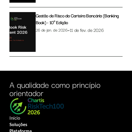
Gestão de Risco da Carteira Bancária (Banking 
Book) - 10ª Edição
–
11 de fev. de 2026
26 de jan. de 2026
A qualidade como princípio 
orientador
Início
Soluções
Plataforma