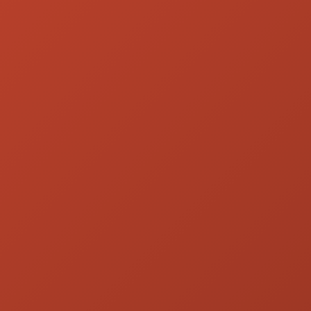
P
R
E
C
I
F
I
C
A
Ç
Ã
O
V
A
L
O
R
A
Ç
Õ
E
S
R
I
S
C
O
D
E
C
O
N
T
R
A
P
A
R
T
E
(
C
V
A
)
C
O
N
T
A
B
I
L
I
D
A
D
E
D
E
H
E
D
G
E