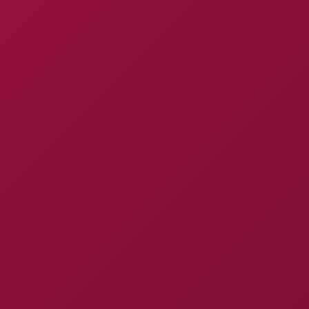
P
R
O
J
E
Ç
Ã
O
D
E
D
&
L
(
P
&
L
)
A
N
Á
L
I
S
E
D
E
C
A
P
T
A
Ç
Ã
O
D
E
R
E
C
U
R
S
O
S