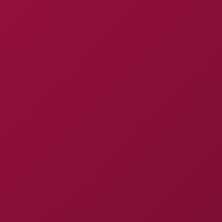
E
S
T
R
A
T
É
G