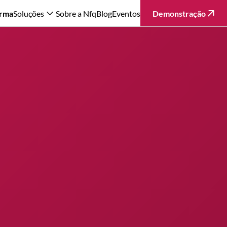
orma
Soluções
Sobre a Nfq
Blog
Eventos
Demonstração