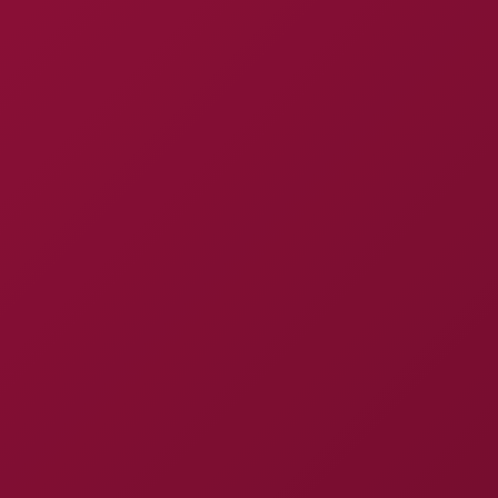
I
A
B
A
S
E
A
D
A
E
M
D
I
R
E
C
I
O
N
A
D
O
R
E
S
D
E
R
E
C
E
D
I
R
E
C
I
O
N
A
D
O
R
E
S
D
O
P
L
A
N
O
D
E
N
E
G
Ó
C
I
O
S