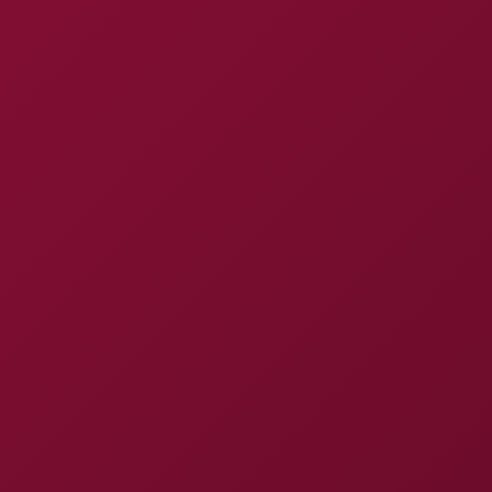
I
T
A
/
C
U
S
T
O