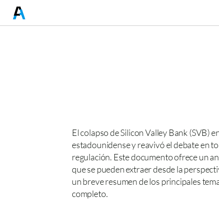
El colapso de Silicon Valley Bank (SVB) e
estadounidense y reavivó el debate en torn
regulación. Este documento ofrece un anál
que se pueden extraer desde la perspectiv
un breve resumen de los principales tema
completo.