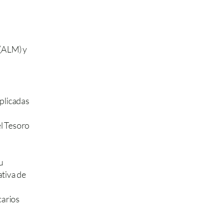
(ALM) y 
plicadas 
l Tesoro 
 
tiva de 
arios 