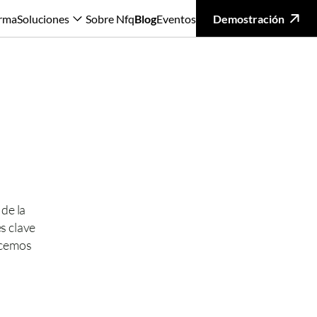
orma
Soluciones
Sobre Nfq
Blog
Eventos
Demostración
de la 
 clave 
ecemos 