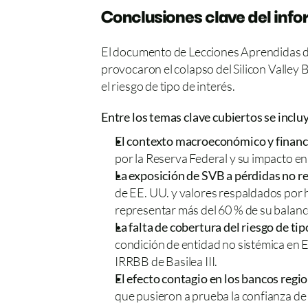
Conclusiones clave del inf
El documento de Lecciones Aprendidas de
provocaron el colapso del Silicon Valley 
el riesgo de tipo de interés.
Entre los temas clave cubiertos se inclu
El contexto macroeconómico y financ
por la Reserva Federal y su impacto en e
La exposición de SVB a pérdidas no r
de EE. UU. y valores respaldados por 
representar más del 60 % de su balanc
La falta de cobertura del riesgo de tip
condición de entidad no sistémica en E
IRRBB de Basilea III.
El efecto contagio en los bancos regi
que pusieron a prueba la confianza de 