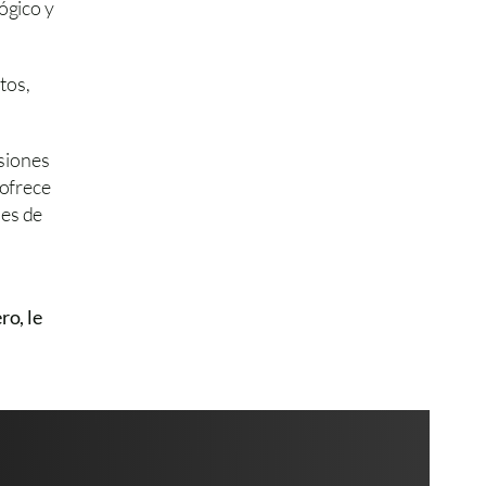
ógico y 
os, 
siones 
ofrece 
es de 
o, le 