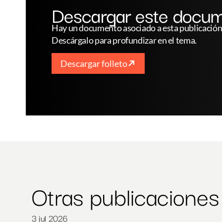
Descargar este docu
Hay un documento asociado a esta publicación.
Descárgalo para profundizar en el tema.
Descargar folleto
Otras publicaciones
3 jul 2026