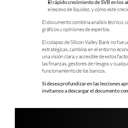
El rápido crecimiento de SVB en los añ
el exceso de liquidez, y cómo este crec
El documento combina análisis técnico, con
gráficos y opiniones de expertos.
El colapso de Silicon Valley Bank no fue 
estratégicas, cambios en el entorno econó
una visión clara y accesible de estos fact
las finanzas, gestores de riesgos y cual
funcionamiento de los bancos.
Si desea profundizar en las lecciones apr
invitamos a descargar el documento co