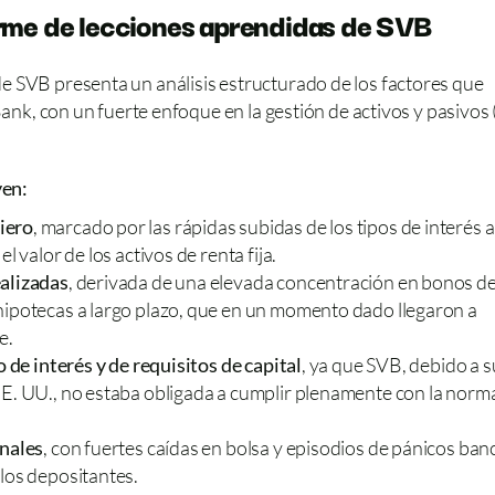
orme de lecciones aprendidas de SVB
 SVB presenta un análisis estructurado de los factores que 
Bank, con un fuerte enfoque en la gestión de activos y pasivos 
yen:
iero
, marcado por las rápidas subidas de los tipos de interés a
l valor de los activos de renta fija.
ealizadas
, derivada de una elevada concentración en bonos de
hipotecas a largo plazo, que en un momento dado llegaron a 
e.
o de interés y de requisitos de capital
, ya que SVB, debido a su
E. UU., no estaba obligada a cumplir plenamente con la norma
onales
, con fuertes caídas en bolsa y episodios de pánicos banc
los depositantes.