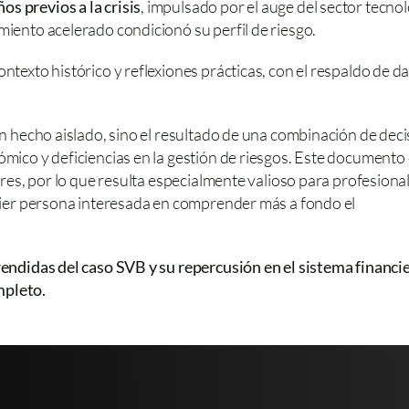
os previos a la crisis
, impulsado por el auge del sector tecnol
imiento acelerado condicionó su perfil de riesgo.
texto histórico y reflexiones prácticas, con el respaldo de dat
un hecho aislado, sino el resultado de una combinación de deci
mico y deficiencias en la gestión de riesgos. Este documento 
ores, por lo que resulta especialmente valioso para profesional
quier persona interesada en comprender más a fondo el 
endidas del caso SVB y su repercusión en el sistema financier
mpleto.