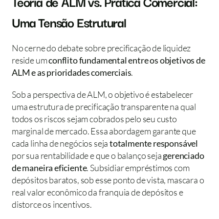
Teoria de ALM vs. Prática Comercial: 
Uma Tensão Estrutural
No cerne do debate sobre precificação de liquidez 
reside um 
conflito fundamental entre os objetivos de 
ALM e as prioridades comerciais
.
Sob a perspectiva de ALM, o objetivo é estabelecer 
uma estrutura de precificação transparente na qual 
todos os riscos sejam cobrados pelo seu custo 
marginal de mercado. Essa abordagem garante que 
cada linha de negócios seja 
totalmente responsável
por sua rentabilidade e que o balanço seja 
gerenciado 
de maneira eficiente
. Subsidiar empréstimos com 
depósitos baratos, sob esse ponto de vista, mascara o 
real valor econômico da franquia de depósitos e 
distorce os incentivos.