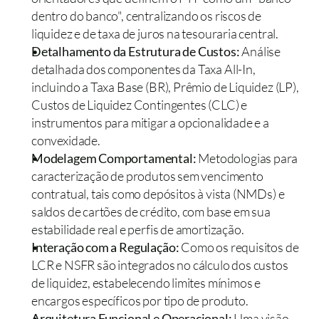
dentro do banco", centralizando os riscos de 
liquidez e de taxa de juros na tesouraria central.
Detalhamento da Estrutura de Custos:
 Análise 
detalhada dos componentes da Taxa All-In, 
incluindo a Taxa Base (BR), Prêmio de Liquidez (LP), 
Custos de Liquidez Contingentes (CLC) e 
instrumentos para mitigar a opcionalidade e a 
convexidade.
Modelagem Comportamental:
 Metodologias para 
caracterização de produtos sem vencimento 
contratual, tais como depósitos à vista (NMDs) e 
saldos de cartões de crédito, com base em sua 
estabilidade real e perfis de amortização.
Interação com a Regulação:
 Como os requisitos de 
LCR e NSFR são integrados no cálculo dos custos 
de liquidez, estabelecendo limites mínimos e 
encargos específicos por tipo de produto.
Arquitetura Funcional e Operacional:
 Uma visão 